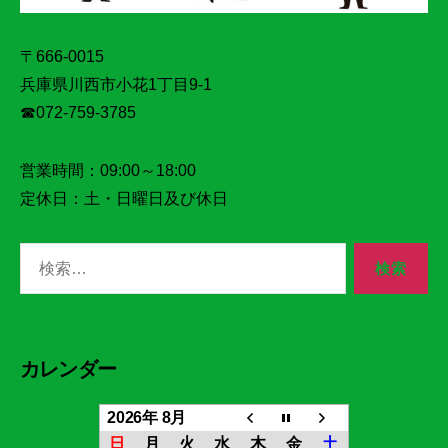
〒666-0015
兵庫県川西市小花1丁目9‐1
☎072‐759‐3785
営業時間：09:00～18:00
定休日：土・日曜日及び休日
検
索
対
象:
カレンダー
2026年 8月
日
月
火
水
木
金
土