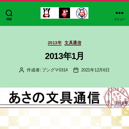
検索
メニュー
ブ
ン
グ
カ
マ
2013年
文具通信
テ
ゴ
2013年1月
リ
ー
作成者:
ブングマ0314
2021年12月6日
投
投
稿
稿
者
日