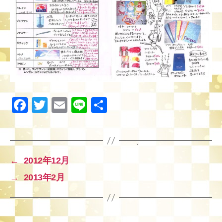
F
T
E
Li
共
a
wi
m
n
有
c
tt
ail
e
e
er
←
2012年12月
b
→
2013年2月
o
o
k