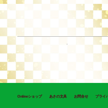
投
稿
の
ペ
Onlineショップ
あさの文具
お問合せ
プライ
ー