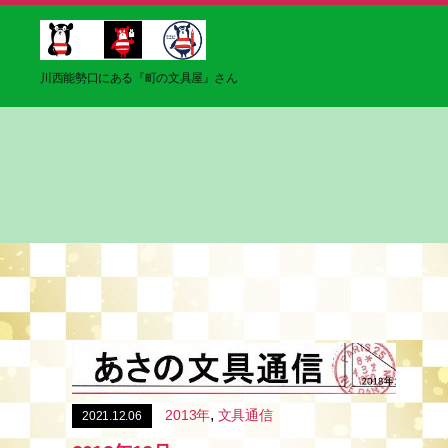
ブ
川西能勢口にある『町の文具屋』さん
ン
グ
マ
,
2013年
文具通信
2021.12.06