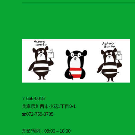
ジ
送
り
〒666-0015
兵庫県川西市小花1丁目9‐1
☎072‐759‐3785
営業時間：09:00～18:00