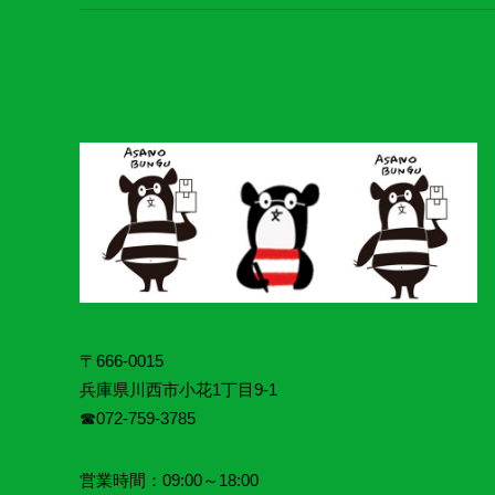
ジ
送
り
〒666-0015
兵庫県川西市小花1丁目9‐1
☎072‐759‐3785
営業時間：09:00～18:00