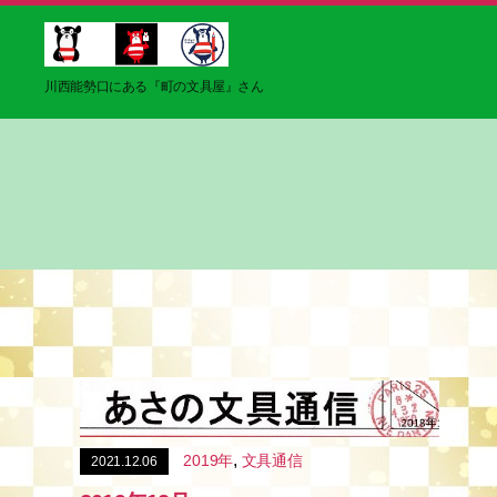
ブ
川西能勢口にある『町の文具屋』さん
ン
グ
マ
,
2019年
文具通信
2021.12.06