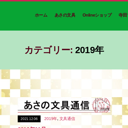
ホーム
あさの文具
Onlineショップ
寺田
カテゴリー:
2019年
,
2019年
文具通信
2021.12.06