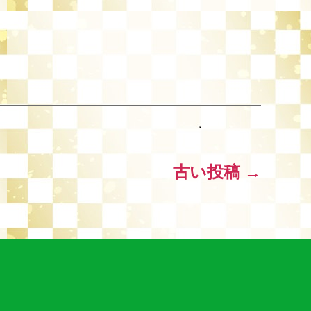
古い
投稿
→