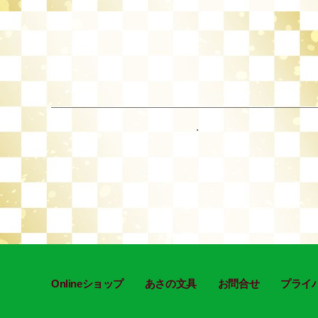
投
稿
の
ペ
Onlineショップ
あさの文具
お問合せ
プライ
ー