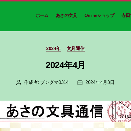
ホーム
あさの文具
Onlineショップ
寺田
カ
2024年
文具通信
テ
ゴ
2024年4月
リ
ー
作成者:
ブングマ0314
2024年4月3日
投
投
稿
稿
者
日