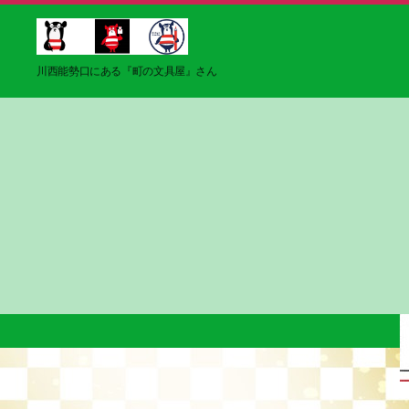
ブ
川西能勢口にある『町の文具屋』さん
ン
グ
マ