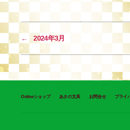
a
wi
m
n
c
tt
ail
e
e
er
b
o
←
2024年3月
o
k
Onlineショップ
あさの文具
お問合せ
プライ