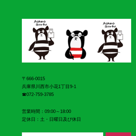
〒666-0015
兵庫県川西市小花1丁目9‐1
☎072‐759‐3785
営業時間：09:00～18:00
定休日：土・日曜日及び休日
検