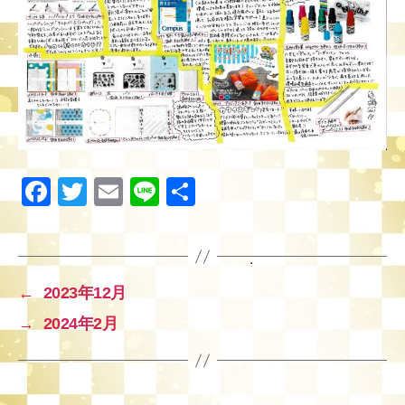
F
T
E
Li
共
a
wi
m
n
有
c
tt
ail
e
e
er
←
2023年12月
b
→
2024年2月
o
o
k