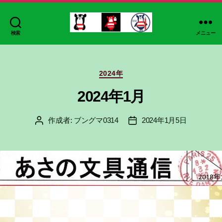
検索
メニュー
ブ
ン
グ
カ
マ
2024年
テ
ゴ
2024年1月
リ
ー
作成者:
ブングマ0314
2024年1月5日
投
投
稿
稿
者
日