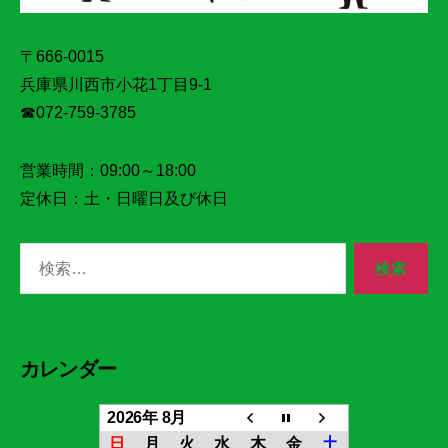
〒666-0015
兵庫県川西市小花1丁目9‐1
☎072‐759‐3785
営業時間：09:00～18:00
定休日：土・日曜日及び休日
検
索
対
象:
カレンダー
2026年 8月
日
月
火
水
木
金
土