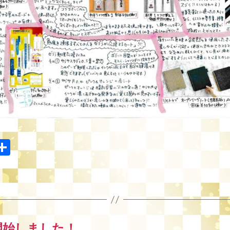
i
共
有
売開始しました！