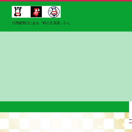
ブ
川西能勢口にある『町の文具屋』さん
ン
グ
マ