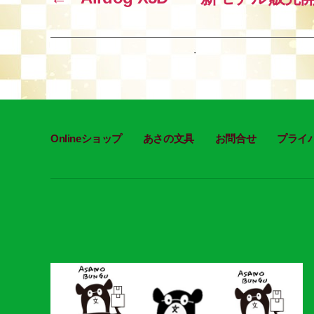
o
k
Onlineショップ
あさの文具
お問合せ
プライ