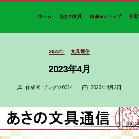
ホーム
あさの文具
Onlineショップ
寺田
カ
2023年
文具通信
テ
ゴ
2023年4月
リ
ー
作成者:
ブングマ0314
2023年4月2日
投
投
稿
稿
者
日