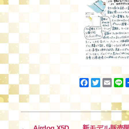
F
T
E
L
a
wi
m
n
c
tt
ail
e
e
er
b
o
←
Airdog X5D 新モデル販