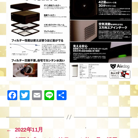
F
T
E
Li
共
a
wi
m
n
有
c
tt
ail
e
e
er
←
2022年11月
b