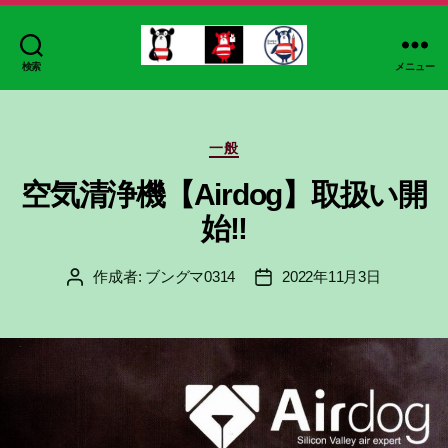
検索
メニュー
ブ
ン
グ
カ
マ
一般
テ
ゴ
空気清浄機【Airdog】取扱い開
リ
始!!
ー
作成者:
ブングマ0314
2022年11月3日
投
投
稿
稿
者
日