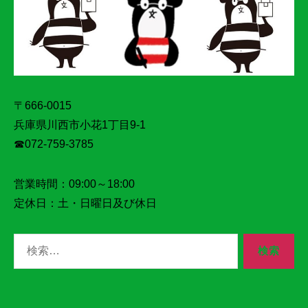
〒666-0015
兵庫県川西市小花1丁目9‐1
☎072‐759‐3785
営業時間：09:00～18:00
定休日：土・日曜日及び休日
検
索
対
象: