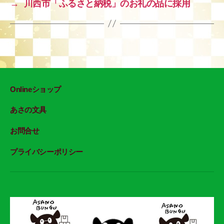
→
川西市「ふるさと納税」のお礼の品に採用
o
o
k
Onlineショップ
あさの文具
お問合せ
プライバシーポリシー