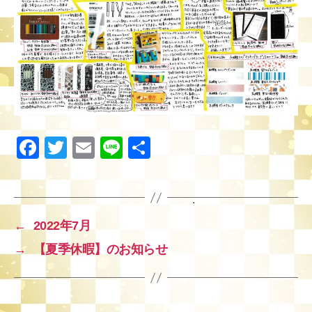
F
T
E
Li
共
a
wi
m
n
有
c
tt
ail
e
e
er
←
2022年7月
b
→
【夏季休暇】のお知らせ
o
o
k