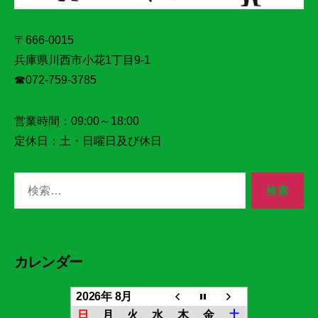
〒666-0015
兵庫県川西市小花1丁目9‐1
☎072‐759‐3785
営業時間：09:00～18:00
定休日：土・日曜日及び休日
検
索
対
象:
カレンダー
2026年 8月
日
月
火
水
木
金
土