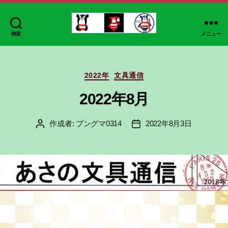
検索
メニュー
ブ
ン
グ
カ
マ
2022年
文具通信
テ
ゴ
2022年8月
リ
ー
作成者:
ブングマ0314
2022年8月3日
投
投
稿
稿
者
日