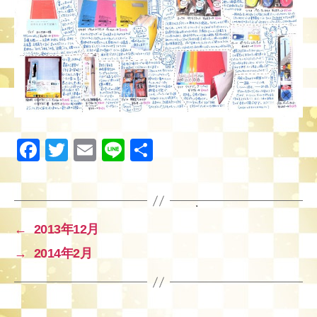
F
T
E
Li
共
a
wi
m
n
有
c
tt
ail
e
e
er
←
2013年12月
b
→
2014年2月
o
o
k