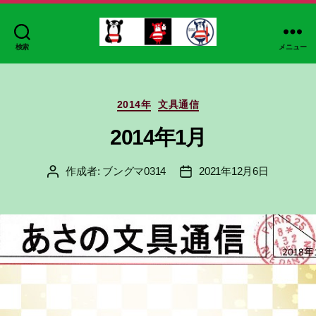
検索
メニュー
ブ
ン
グ
カ
マ
2014年
文具通信
テ
ゴ
2014年1月
リ
ー
作成者:
ブングマ0314
2021年12月6日
投
投
稿
稿
者
日