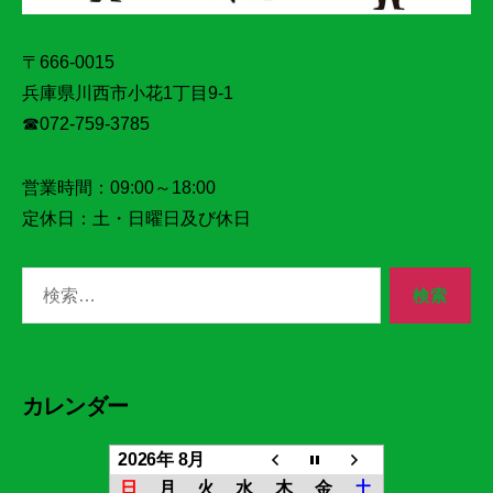
〒666-0015
兵庫県川西市小花1丁目9‐1
☎072‐759‐3785
営業時間：09:00～18:00
定休日：土・日曜日及び休日
検
索
対
象:
カレンダー
2026年 8月
日
月
火
水
木
金
土