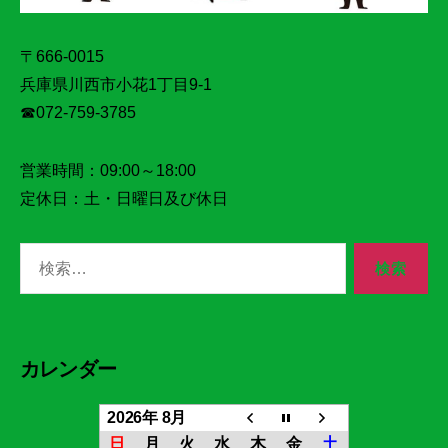
〒666-0015
兵庫県川西市小花1丁目9‐1
☎072‐759‐3785
営業時間：09:00～18:00
定休日：土・日曜日及び休日
検
索
対
象:
カレンダー
2026年 8月
日
月
火
水
木
金
土