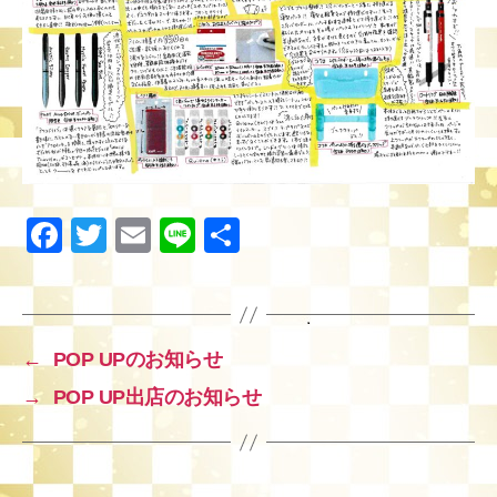
F
T
E
Li
共
a
wi
m
n
有
c
tt
ail
e
e
er
←
POP UPのお知らせ
b
→
POP UP出店のお知らせ
o
o
k