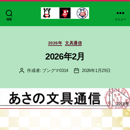
検索
メニュー
ブ
ン
グ
カ
マ
2026年
文具通信
テ
ゴ
2026年2月
リ
ー
作成者:
ブングマ0314
2026年1月29日
投
投
稿
稿
者
日